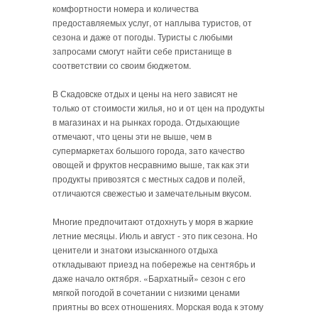
комфортности номера и количества
предоставляемых услуг, от наплыва туристов, от
сезона и даже от погоды. Туристы с любыми
запросами смогут найти себе пристанище в
соответствии со своим бюджетом.
В Скадовске отдых и цены на него зависят не
только от стоимости жилья, но и от цен на продукты
в магазинах и на рынках города. Отдыхающие
отмечают, что цены эти не выше, чем в
супермаркетах большого города, зато качество
овощей и фруктов несравнимо выше, так как эти
продукты привозятся с местных садов и полей,
отличаются свежестью и замечательным вкусом.
Многие предпочитают отдохнуть у моря в жаркие
летние месяцы. Июль и август - это пик сезона. Но
ценители и знатоки изысканного отдыха
откладывают приезд на побережье на сентябрь и
даже начало октября. «Бархатный» сезон с его
мягкой погодой в сочетании с низкими ценами
приятны во всех отношениях. Морская вода к этому